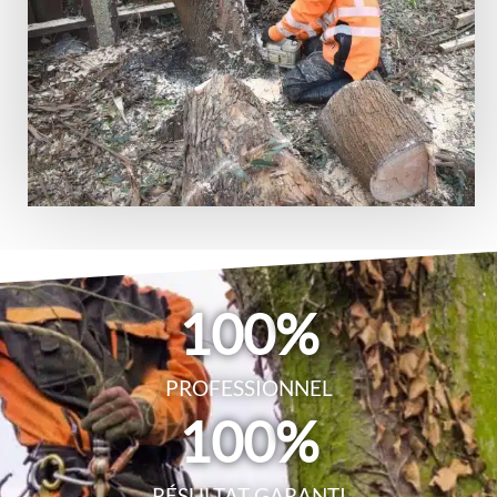
100
%
PROFESSIONNEL
100
%
RÉSULTAT GARANTI