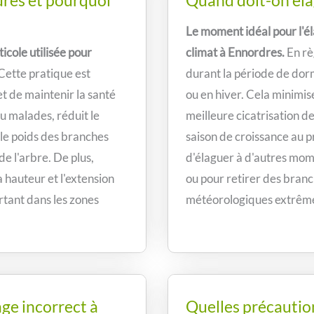
dres et pourquoi
Quand doit-on élag
Le moment idéal pour l'éla
icole utilisée pour
climat à Ennordres.
En rè
Cette pratique est
durant la période de dor
et de maintenir la santé
ou en hiver. Cela minimis
u malades, réduit le
meilleure cicatrisation d
 le poids des branches
saison de croissance au p
de l'arbre. De plus,
d'élaguer à d'autres mome
la hauteur et l'extension
ou pour retirer des bran
rtant dans les zones
météorologiques extrêm
age incorrect à
Quelles précaution