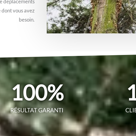
 de déplacements
é dont vous avez
besoin.
100
%
RÉSULTAT GARANTI
CLI