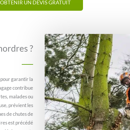
OBTENIR UN DEVIS GRATUIT
nordres ?
pour garantir la
lagage contribue
rtes, malades ou
se, prévient les
ques de chutes de
dres est précédé