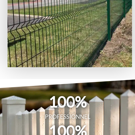
100
%
PROFESSIONNEL
100
%