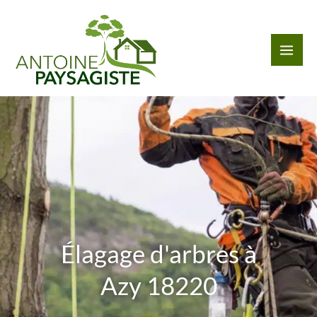
Aller
au
contenu
Élagage d'arbres à
Azy 18220