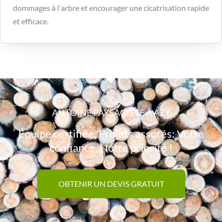
dommages à l'arbre et encourager une cicatrisation rapide
et efficace.
ANTOINE PAYSAGISTE À AZY
Équipe certifiée, Projets assurés: Votre
confiance, Notre priorité !
OBTENIR UN DEVIS GRATUIT