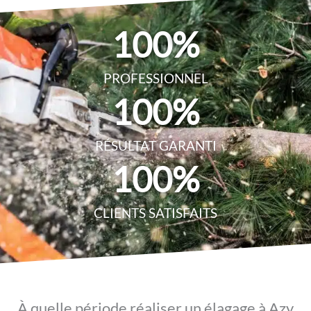
100
%
PROFESSIONNEL
100
%
RÉSULTAT GARANTI
100
%
CLIENTS SATISFAITS
À quelle période réaliser un élagage à Azy