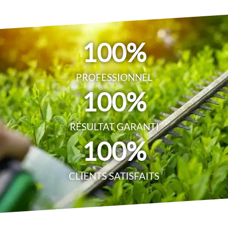
100
%
PROFESSIONNEL
100
%
RÉSULTAT GARANTI
100
%
CLIENTS SATISFAITS