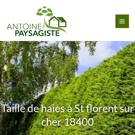
Aller
au
contenu
Taille de haies à St florent sur
cher 18400