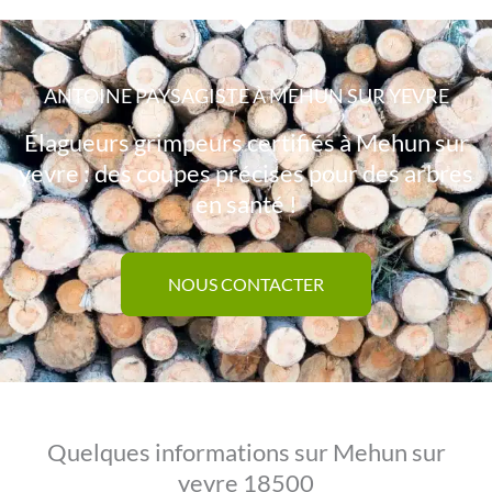
ANTOINE PAYSAGISTE À MEHUN SUR YEVRE
Élagueurs grimpeurs certifiés à Mehun sur
yevre : des coupes précises pour des arbres
en santé !
NOUS CONTACTER
Quelques informations sur Mehun sur
yevre 18500