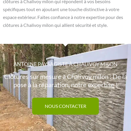
clôtures à Chalivoy milon qui répondent à vos besoins
spécifiques tout en ajoutant une touche distinctive à votre
espace extérieur. Faites confiance à notre expertise pour des
clôtures à Chalivoy milon qui allient sécurité et style.
ANTOINE PAYSAGISTE À CHALIVOY MILON
Clôtures sur mesure à Chalivoy milon : De la
pose à la réparation, notre expertise !
NOUS CONTACTER