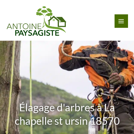
Aller
au
contenu
Élagage d'arbres à La
chapelle st ursin 18570