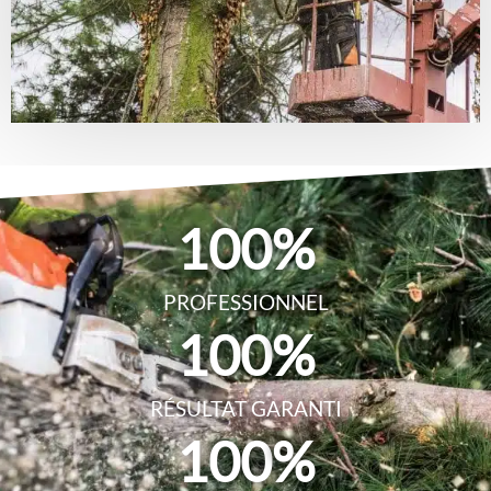
100
%
PROFESSIONNEL
100
%
RÉSULTAT GARANTI
100
%