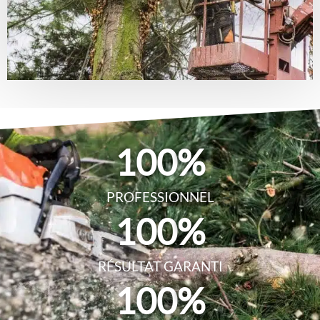
100
%
PROFESSIONNEL
100
%
RÉSULTAT GARANTI
100
%