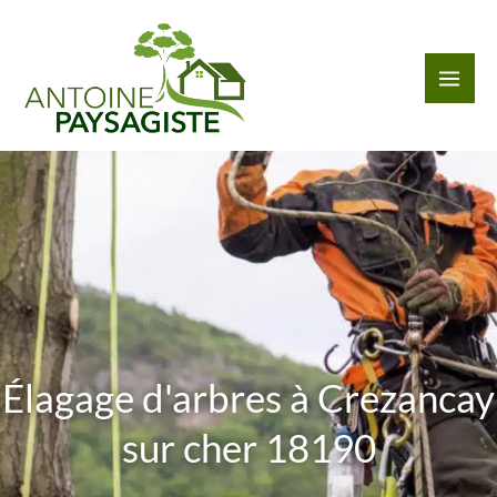
Aller
au
contenu
Élagage d'arbres à Crezancay
sur cher 18190